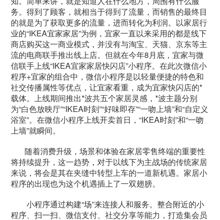
知。简单来讲，就是知道人在什么地方，周围有什么服
务。得到了顾客，就相当于得到了流量，而销售的最终目
的就是为了获取更多的流量，进而转化为利润。以家居行
业的“IKEA宜家家居”为例，宜家一直以来采用的都是线下
商店购买这一商业模式，并没有与淘宝、天猫、京东等主
流的电商联手推出线上店。但就在今年8月底，宜家与微
信联手上线“IKEA宜家家居快闪店”小程序。在此次微信小
程序+宜家的组合中，微信小程序是以轻量便捷的特色和
社交传播属性等优点，让宜家看重，成为宜家快闪店的*
载体。上线期间推出*波共五个家居灵感，*波主题分别
为“白色放映厅”“IKEA时刻”“好味即存”“一吻上墙”和“自定义
浴室”。在微信小程序上线开卖首日，“IKEA时刻”和“一吻
上墙”就瞬间。
随着消费升级，场景和体验在家居零售终端的重要性
将持续提升，这一趋势，对于以线下为主战场的传统家居
来说，将会是其在夹缝中转型上车的一道新机遇。家居小
程序的出现也为这个机遇插上了一双翅膀。
小程序通过构建“场”来连接人和服务。整合附近的小
程序、扫一扫、微信支付、社交分享等能力，打造集会员