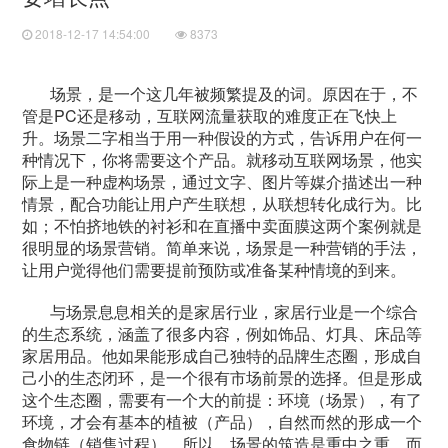
2018-12-17 14:54:00
8373
场景，是一个这几年被频繁提及的词。原因在于，不
管是PC还是移动，互联网流量获取的难度正在飞快上
升。场景二字相当于用一种假设的方式，告诉用户在何一
种情况下，你将需要这个产品。就移动互联网场景，他实
际上是一种虚构场景，通过文字、图片等媒介描述出一种
情景，配合功能让用户产生联想，从联想转化成行为。比
如；不怕挤地铁的衬衫和在直播中卖面膜这两个案例就是
很明显的场景营销。简单来说，场景是一种营销的手法，
让用户觉得他们需要提前预防或准备某种情境的到来。
与场景息息相关的是家居行业，家居行业是一个综合
的生态系统，涵盖了很多内容，例如饰品、灯具、床品等
家居用品。他如果能形成自己独特的品牌生态圈，形成自
己小的生态闭环，是一个很有市场前景的选择。但是形成
这个生态圈，需要有一个大的前提：环境（场景），有了
环境，才会有基本的植被（产品），自然而然的形成一个
食物链（销售过程）。所以，场景的筑造是重中之重。而