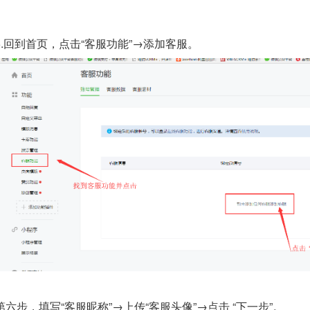
5.回到首页，点击“客服功能”→添加客服。
第六步，填写“客服昵称”→上传“客服头像”→点击 “下一步”。